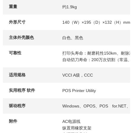
重量
约1.9kg
外形尺寸
140（W）×195（D）×132（H）mm
主体外壳颜色
白色、黑色
可靠性
打印头寿命：耐磨耗性150km、耐脉
自动切刀寿命：200万次切割（常温
适用规格
VCCI A级，CCC
实用程序 软件
POS Printer Utility
驱动程序
Windows、OPOS、POS for.NET、J
附件
AC电源线
纵置用橡胶支架