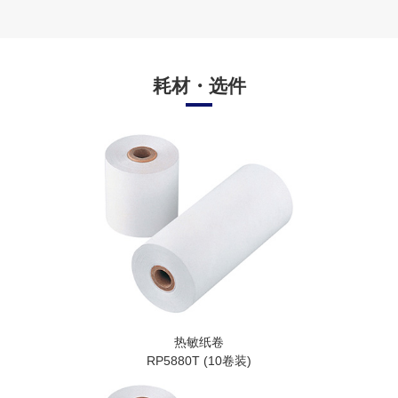
耗材・选件
热敏纸卷
RP5880T (10卷装)