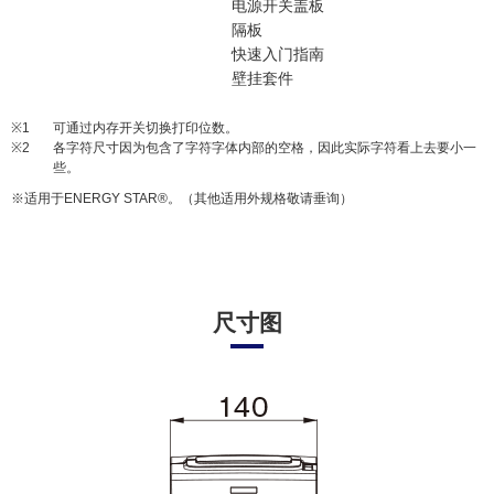
电源开关盖板
隔板
快速入门指南
壁挂套件
※1
可通过内存开关切换打印位数。
※2
各字符尺寸因为包含了字符字体内部的空格，因此实际字符看上去要小一
些。
※适用于ENERGY STAR®。（其他适用外规格敬请垂询）
尺寸图