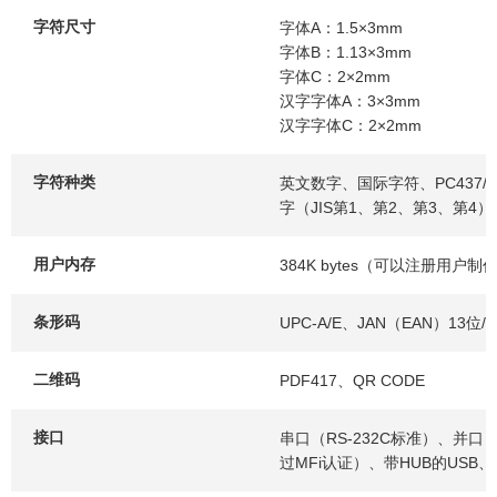
字符尺寸
字体A：1.5×3mm
字体B：1.13×3mm
字体C：2×2mm
汉字字体A：3×3mm
汉字字体C：2×2mm
字符种类
英文数字、国际字符、PC437/850/8
字（JIS第1、第2、第3、第4）、J
用户内存
384K bytes（可以注册用户
条形码
UPC-A/E、JAN（EAN）13位/
二维码
PDF417、QR CODE
接口
串口（RS-232C标准）、并口（IEE
过MFi认证）、带HUB的USB、