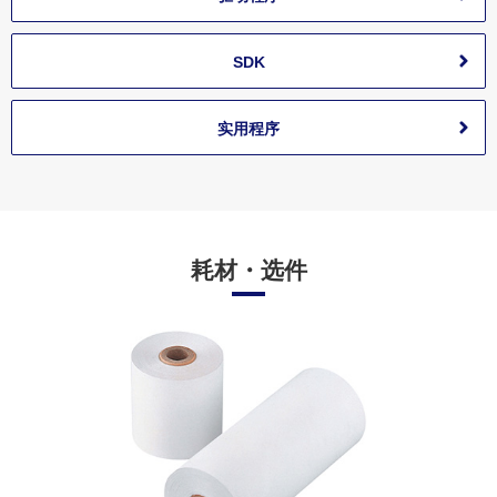
SDK
实用程序
耗材・选件