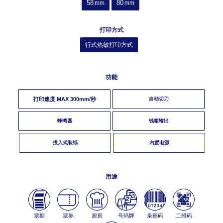
58
80
mm
mm
打印方式
行式热敏打印方式
功能
打印速度 MAX
300
mm/秒
自动切刀
蜂鸣器
钱箱输出
投入式装纸
内置电源
用途
票据
票券
厨房
号码牌
条形码
二维码